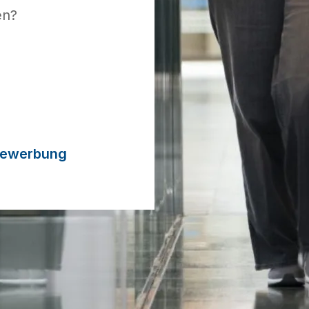
n?

vbewerbung